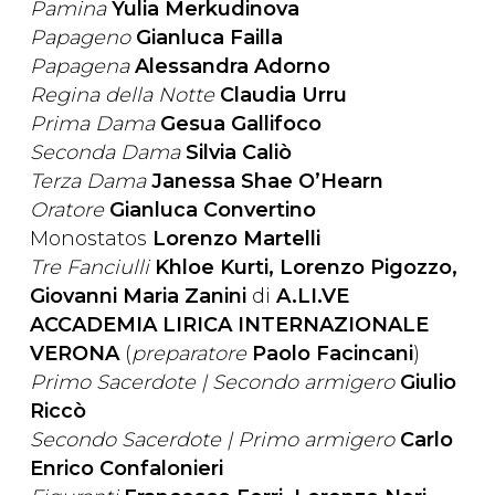
Pamina
Yulia Merkudinova
Papageno
Gianluca Failla
Papagena
Alessandra Adorno
Regina della Notte
Claudia Urru
Prima Dama
Gesua Gallifoco
Seconda Dama
Silvia Caliò
Terza Dama
Janessa Shae O’Hearn
Oratore
Gianluca Convertino
Monostatos
Lorenzo Martelli
Tre Fanciulli
Khloe Kurti, Lorenzo Pigozzo,
Giovanni Maria Zanini
di
A.LI.VE
ACCADEMIA LIRICA INTERNAZIONALE
VERONA
(
preparatore
Paolo Facincani
)
Primo Sacerdote |
Secondo armigero
Giulio
Riccò
Secondo Sacerdote | Primo armigero
Carlo
Enrico Confalonieri