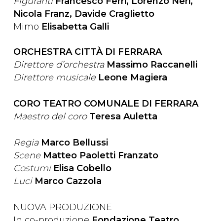
Figuranti
Francesco Ferri, Lorenzo Neri,
Nicola Franz, Davide Craglietto
Mimo
Elisabetta Galli
ORCHESTRA CITTÀ DI FERRARA
Direttore d’orchestra
Massimo Raccanelli
Direttore musicale
Leone Magiera
CORO TEATRO COMUNALE DI FERRARA
Maestro del coro
Teresa Auletta
Regia
Marco Bellussi
Scene
Matteo Paoletti Franzato
Costumi
Elisa Cobello
Luci
Marco Cazzola
NUOVA PRODUZIONE
In co-produzione
Fondazione Teatro