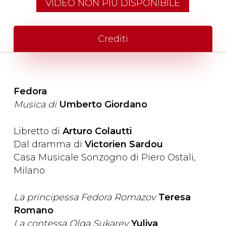
VIDEO NON PIÙ DISPONIBILE
Crediti
Fedora
Musica di
Umberto Giordano
Libretto di
Arturo Colautti
Dal dramma di
Victorien Sardou
Casa Musicale Sonzogno di Piero Ostali,
Milano
La principessa Fedora Romazov
Teresa
Romano
La contessa Olga Sukarev
Yuliya