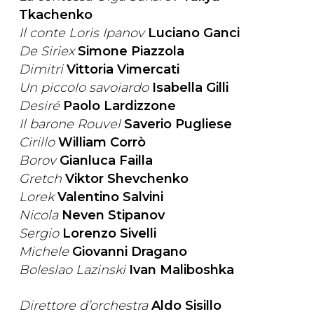
Tkachenko
Il conte Loris Ipanov
Luciano Ganci
De Siriex
Simone Piazzola
Dimitri
Vittoria Vimercati
Un piccolo savoiardo
Isabella Gilli
Desiré
Paolo Lardizzone
Il barone Rouvel
Saverio Pugliese
Cirillo
William Corrò
Borov
Gianluca Failla
Gretch
Viktor Shevchenko
Lorek
Valentino Salvini
Nicola
Neven Stipanov
Sergio
Lorenzo Sivelli
Michele
Giovanni Dragano
Boleslao Lazinski
Ivan Maliboshka
Direttore d’orchestra
Aldo Sisillo