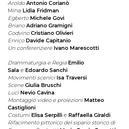
Aroldo
Antonio Corianò
Mina
Lidia Fridman
Egberto
Michele Govi
Briano
Adriano Gramigni
Godvino
Cristiano Olivieri
Enrico
Davide Capitanio
Un conferenziere
Ivano Marescotti
Drammaturgia e Regia
Emilio
Sala
e
Edoardo Sanchi
Movimenti scenici
Isa Traversi
Scene
Giulia Bruschi
Luci
Nevio Cavina
Montaggio video e proiezioni
Matteo
Castiglioni
Costumi
Elisa Serpilli
e
Raffaella Giraldi
Rifacimento pittorico del sipario storico di