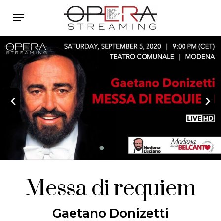
Skip
Menu
to
main
content
‹
›
Messa di requiem
Gaetano Donizetti